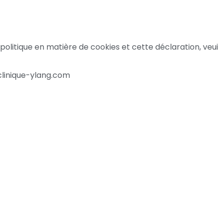
litique en matière de cookies et cette déclaration, veui
clinique-ylang.com
rmations
Contacts
tique de confidentialité
+(262) 262 42 89