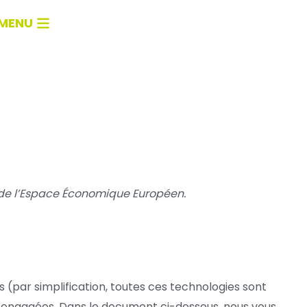
MENU
ns de l’Espace Économique Européen.
es (par simplification, toutes ces technologies sont
s engagées. Dans le document ci-dessous, nous vous