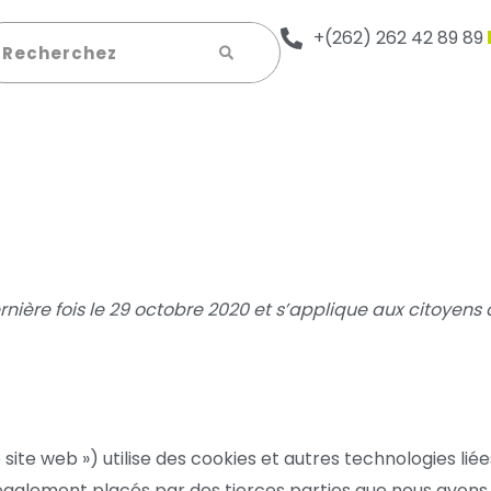
+(262) 262 42 89 89
s
ernière fois le 29 octobre 2020 et s’applique aux citoye
site web ») utilise des cookies et autres technologies lié
t également placés par des tierces parties que nous avon