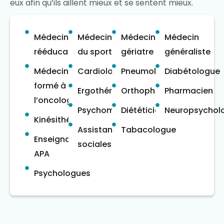
eux afin qu’ils aillent mieux et se sentent mieux.
Médecins
Médecin
Médecin
Médecin
rééducateur
du sport
gériatre
généraliste
Médecin
Cardiologues
Pneumologues
Diabétologue
formé à
Ergothérapeutes
Orthophonistes
Pharmacien
l’oncologie
Psychomotriciens
Diététiciens
Neuropsychol
Kinésithérapeute
Assistantes
Tabacologue
Enseignants
sociales
APA
Psychologues