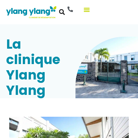
Aller
au
contenu
La
clinique
Ylang
Ylang