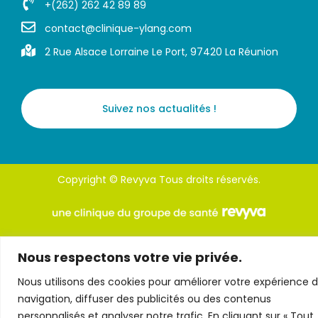
+(262) 262 42 89 89
contact@clinique-ylang.com
2 Rue Alsace Lorraine Le Port, 97420 La Réunion
Suivez nos actualités !
Copyright © Revyva Tous droits réservés.
F
L
Nous respectons votre vie privée.
a
i
c
n
Nous utilisons des cookies pour améliorer votre expérience 
e
k
navigation, diffuser des publicités ou des contenus
b
e
personnalisés et analyser notre trafic. En cliquant sur « Tout